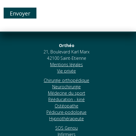
Envoyer
Orthéo
21, Boulevard Karl Marx
42100 Saint-Etienne
Mentions légales
Vie privée
Chirurgie orthopédique
Neurochirurgie
Médecine du sport
Rééducation - kiné
Ostéopathe
Pédicure-podologue
Hypnothérapeute
SOS Genou
Infirmiers